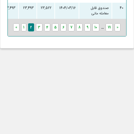
40
صندوق قابل
1404/03/16
23,522
23,493
23,493
معامله مانی
«
1
2
3
4
5
6
7
8
9
10
...
71
»