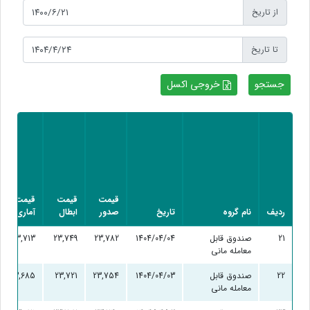
از تاریخ
تا تاریخ
خروجی اکسل
قیمت
قیمت
قیمت
ردیف
نام گروه
تاریخ
صدور
ابطال
آماری
21
صندوق قابل
1404/04/04
23,782
23,749
23,713
معامله مانی
22
صندوق قابل
1404/04/03
23,754
23,721
23,685
معامله مانی