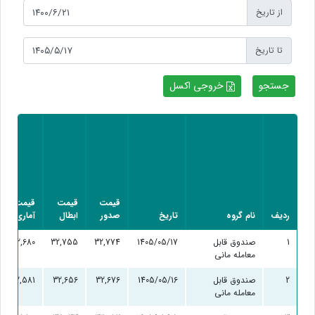
از تاریخ
تا تاریخ
خروجی اکسل
قیمت
قیمت
قیمت
ردیف
نام گروه
تاریخ
صدور
ابطال
آماری
1
صندوق قابل
1405/05/17
32,774
32,755
32,680
معامله مانی
2
صندوق قابل
1405/05/16
32,676
32,656
32,581
معامله مانی