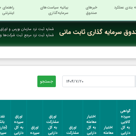
ه بندی عملکرد
خبرهای
بیانیه سیاست‌های
راهنمای ص
صندوق
سرمایه‌گذاری
اینترنتی
شماره ثبت نزد سازمان بورس و اوراق ب
وق سرمایه گذاری ثابت مانی
شماره ثبت نزد مرجع ثبت شرکت‌ها 
گواهی
سپرده
اختیار
اوراق
اوراق
نقد 
کالایی
معامله
مشارکت
سپرده
بان
به کل
اختیار
به کل
اوراق
به کل
اوراق
به کل
(جاری
دارایی
معامله
دارایی
مشارکت
دارایی
سپرده
دارایی
سپرد