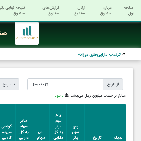
صفحه
درباره
ارکان
گزارش‌های
نتیجه نهایی رتب
اول
صندوق
صندوق
صندوق
صندوق
صند
ترکیب دارایی‌های روزانه
از تاریخ
تا تاریخ
مبالغ بر حسب میلیون ریال می‌باشد
دانلود
پنج
سهم
سایر
پنج
برتر
سهام
گواهی
سهم
به کل
سایر
به کل
سپرده
ردیف
تاریخ
برتر
دارایی
سهام
دارایی
کالایی