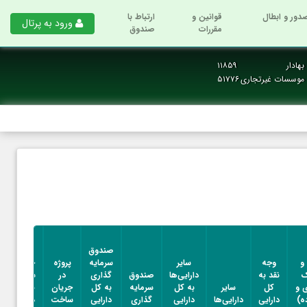
دور و ابطال
قوانین و
ارتباط با
ورود به پرتال
مقررات
صندوق
هادار
۱۱۸۵۹
و موسسات غیرتجاری
۵۱۷۷۶
پروژه
صندوق
در
و
وجه
سایر
سرمایه
پروژه
جریان
ک
نقد به
دارایی‌ها
صندوق
گذاری
در
ساخت
 و
کل
سایر
به کل
سرمایه
به کل
جریان
به کل
ه)
دارایی
دارایی‌ها
دارایی
گذاری
دارایی
ساخت
دارایی