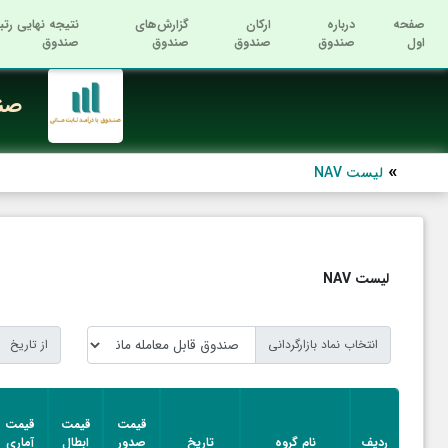
صفحه
درباره
ارکان
گزارش‌های
نتیجه نهایی رتب
اول
صندوق
صندوق
صندوق
صندوق
صند
لیست NAV
لیست NAV
انتخاب نماد بازارگردانی
از تاریخ
قیمت
قیمت
قیمت
ردیف
نام گروه
تاریخ
صدور
ابطال
آماری