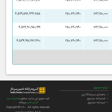
4,540,333,976,896
250,740,940
163,250,000
4,539,596,233,755
250,740,940
163,250,000
4,536,910,950,999
250,740,940
163,250,000
4,534,998,972,470
250,740,940
163,250,000
درباره صندوق
راهنمای سرمایه‌گذاری
اساسنامه صندوق
کلیه حقوق این سایت متعلق به
شرکت سبد
امیدنامه صندوق
گردان مانی
می‌باشد.
Copyright © 2020
. All rights reserved.